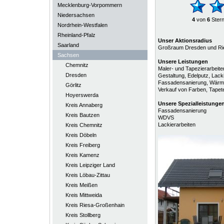
Mecklenburg-Vorpommern
Niedersachsen
4
von
6
Ster
Nordrhein-Westfalen
Rheinland-Pfalz
Unser Aktionsradius
Saarland
Großraum Dresden und Ri
Sachsen
Unsere Leistungen
Chemnitz
Maler- und Tapezierarbeite
Dresden
Gestaltung, Edelputz, Lack
Fassadensanierung, Wärm
Görlitz
Verkauf von Farben, Tape
Hoyerswerda
Unsere
Spezialleistunge
Kreis Annaberg
Fassadensanierung
Kreis Bautzen
WDVS
Lackierarbeiten
Kreis Chemnitz
Kreis Döbeln
Kreis Freiberg
Kreis Kamenz
Kreis Leipziger Land
Kreis Löbau-Zittau
Kreis Meißen
Kreis Mittweida
Kreis Riesa-Großenhain
Kreis Stollberg