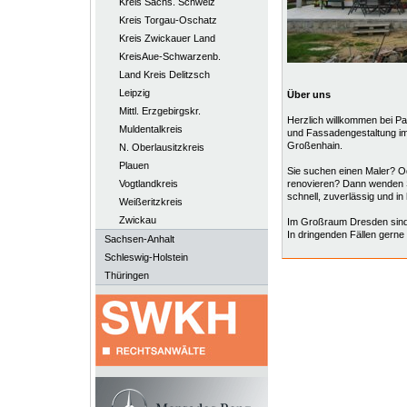
Kreis Sächs. Schweiz
Kreis Torgau-Oschatz
Kreis Zwickauer Land
KreisAue-Schwarzenb.
Land Kreis Delitzsch
Leipzig
Über uns
Mittl. Erzgebirgskr.
Herzlich willkommen bei P
Muldentalkreis
und Fassadengestaltung i
Großenhain.
N. Oberlausitzkreis
Plauen
Sie suchen einen Maler? O
Vogtlandkreis
renovieren? Dann wenden Si
schnell, zuverlässig und in 
Weißeritzkreis
Zwickau
Im Großraum Dresden sind wi
In dringenden Fällen gern
Sachsen-Anhalt
Schleswig-Holstein
Thüringen