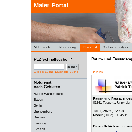
Maler-Portal
Maler suchen
Neuzugänge
Notdienst
Sachverständiger
Raum- und Fassadeng
PLZ-Schnellsuche
Google Suche
Erweiterte Suche
zurück
Notdienst
nach Gebieten
Baden-Württemberg
Raum- und Fassadengest
Bayern
01561
Tauscha
, Unter den
Berlin
Tel.:
(035240) 729 99
Brandenburg
Mobil:
(0162) 706 45 49
Bremen
Hamburg
Dieser Betrieb wurde vo
Hessen