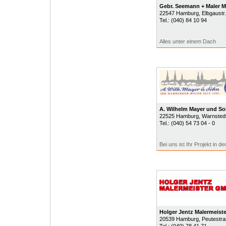
Gebr. Seemann + Maler 
22547
Hamburg
, Elbgaust
Tel.:
(040) 84 10 94
Alles unter einem Dach
A. Wilhelm Mayer und S
22525
Hamburg
, Warnsted
Tel.:
(040) 54 73 04 - 0
Bei uns ist Ihr Projekt in d
Holger Jentz Malermeis
20539
Hamburg
, Peutestr