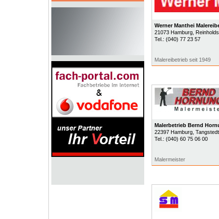
Werner Manthei Malereibe
21073
Hamburg
, Reinhold
Tel.:
(040) 77 23 57
Malereibetrieb seit 1949
Malerbetrieb Bernd Hor
22397
Hamburg
, Tangstedt
Tel.:
(040) 60 75 06 00
Malermeister