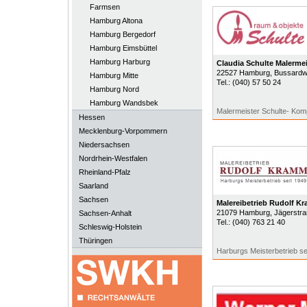
Farmsen
Hamburg Altona
Hamburg Bergedorf
Hamburg Eimsbüttel
Hamburg Harburg
Claudia Schulte Malermei
22527
Hamburg
, Bussard
Hamburg Mitte
Tel.:
(040) 57 50 24
Hamburg Nord
Hamburg Wandsbek
Malermeister Schulte- Kom
Hessen
Mecklenburg-Vorpommern
Niedersachsen
Nordrhein-Westfalen
Rheinland-Pfalz
Saarland
Sachsen
Malereibetrieb Rudolf 
21079
Hamburg
, Jägerstr
Sachsen-Anhalt
Tel.:
(040) 763 21 40
Schleswig-Holstein
Thüringen
Harburgs Meisterbetrieb se