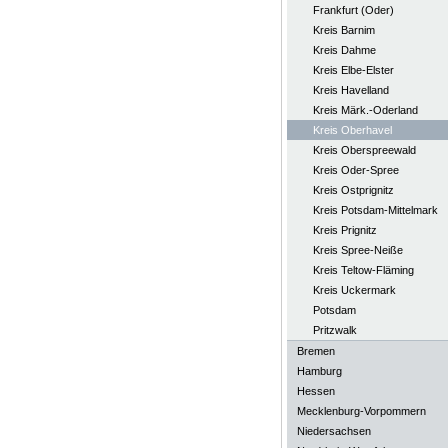
Frankfurt (Oder)
Kreis Barnim
Kreis Dahme
Kreis Elbe-Elster
Kreis Havelland
Kreis Märk.-Oderland
Kreis Oberhavel
Kreis Oberspreewald
Kreis Oder-Spree
Kreis Ostprignitz
Kreis Potsdam-Mittelmark
Kreis Prignitz
Kreis Spree-Neiße
Kreis Teltow-Fläming
Kreis Uckermark
Potsdam
Pritzwalk
Bremen
Hamburg
Hessen
Mecklenburg-Vorpommern
Niedersachsen