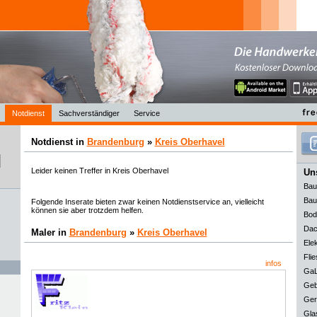
Notdienst
Sachverständiger
Service
Notdienst in
Brandenburg
»
Kreis Oberhavel
Leider keinen Treffer in Kreis Oberhavel
Uns
Bau
Bau
Folgende Inserate bieten zwar keinen Notdienstservice an, vielleicht
können sie aber trotzdem helfen.
Bod
Dac
Maler in
Brandenburg
»
Kreis Oberhavel
Elek
Flie
infos
GaL
Geb
Ger
Gla