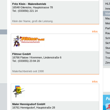
HLS
Fritz Klein - Malereibetrieb
16548
Glienicke
, Hauptstrasse 78
Inn
Tel.:
(033056) 221 14
Mal
Mau
Klein der Name, groß die Leistung.
Meta
Park
infos
Rau
Sch
Sich
Stu
Tisc
Flittner GmbH
16766
Flatow / Kremmen
, Lindenstraße 6
Tro
Tel.:
(033055) 23 84 20
Zim
Malerfachbetrieb seit 1998
infos
Maler Hennigsdorf GmbH
16761
Hennigsdorf
, Hauptstraße 28