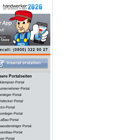
ere Portalseiten
klempner-Portal
unternehmer-Portal
enleger-Portal
hdecker-Portal
tro-Portal
senleger-Portal
aBau-Portal
aeudereiniger-Portal
uestbau-Portal
ser-Portal