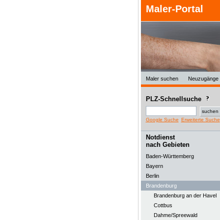
Maler-Portal
Maler suchen
Neuzugänge
PLZ-Schnellsuche
Google Suche
Erweiterte Suche
Notdienst
nach Gebieten
Baden-Württemberg
Bayern
Berlin
Brandenburg
Brandenburg an der Havel
Cottbus
Dahme/Spreewald