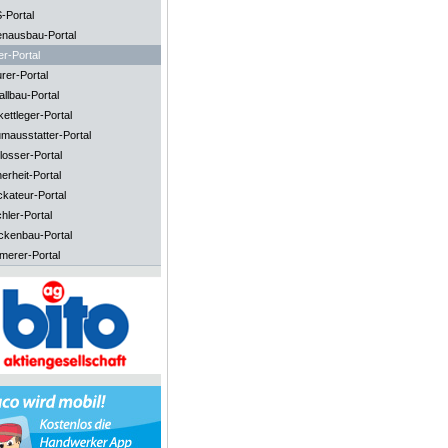
-Portal
enausbau-Portal
er-Portal
rer-Portal
llbau-Portal
ettleger-Portal
mausstatter-Portal
losser-Portal
erheit-Portal
ckateur-Portal
hler-Portal
ckenbau-Portal
merer-Portal