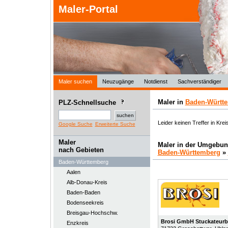
Maler-Portal
Maler suchen
Neuzugänge
Notdienst
Sachverständiger
Maler in
Baden-Württ
PLZ-Schnellsuche
Leider keinen Treffer in Kre
Google Suche
Erweiterte Suche
Maler
Maler in der Umgebun
nach Gebieten
Baden-Württemberg
»
Baden-Württemberg
Aalen
Alb-Donau-Kreis
Baden-Baden
Bodenseekreis
Breisgau-Hochschw.
Brosi GmbH Stuckateurb
Enzkreis