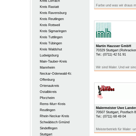
Kreis Lörrach
Farbe und was wir draus 
Kreis Rastatt
Kreis Ravensburg
Kreis Reutlingen
Kreis Rottweil
Kreis Sigmaringen
Kreis Tuttlingen
Kreis Tübingen
Martin Hausser GmbH
Kreis Waldshut
70329
Stuttgart (Rohracker
Tel.:
(0711) 42 51 91
Ludwigsburg
Main-Tauber-Kreis
Wir sind Maler. Und wir sin
Mannheim
Neckar-Odenwald-Kr.
Offenburg
Ortenaukreis
Ostalbkreis
Pforzheim
Rems-Murr-Kreis
Malermeister Uwe Lande
Reutlingen
70507
Stuttgart
, Postfach 
Rhein-Neckar-Kreis
Tel.:
(0711) 68 49 04
Schwäbisch Gmünd
Sindelfingen
Meisterbetrieb für Maler -u
Stuttgart