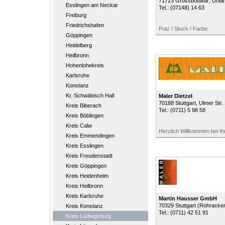
71723
Grossbottwar
, Uhla
Esslingen am Neckar
Tel.:
(07148) 14 63
Freiburg
Friedrichshafen
Putz / Stuck / Farbe
Göppingen
Heidelberg
Heilbronn
Hohenlohekreis
Karlsruhe
Konstanz
Kr. Schwäbisch Hall
Maler Dietzel
70188
Stuttgart
, Ulmer Str.
Kreis Biberach
Tel.:
(0711) 5 98 58
Kreis Böblingen
Kreis Calw
Herzlich Willkommen bei Ih
Kreis Emmendingen
Kreis Esslingen
Kreis Freudenstadt
Kreis Göppingen
Kreis Heidenheim
Kreis Heilbronn
Kreis Karlsruhe
Martin Hausser GmbH
70329
Stuttgart (Rohracker
Kreis Konstanz
Tel.:
(0711) 42 51 91
Kreis Ludwigsburg