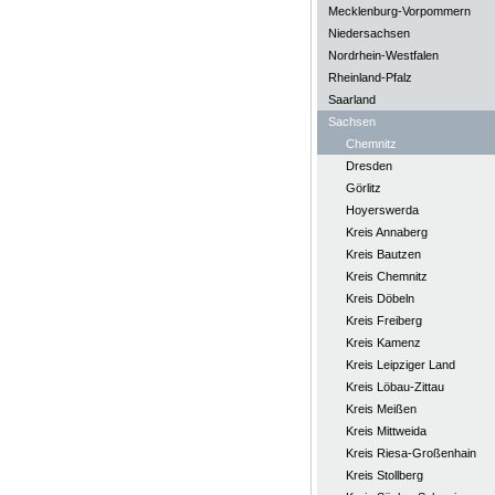
Mecklenburg-Vorpommern
Niedersachsen
Nordrhein-Westfalen
Rheinland-Pfalz
Saarland
Sachsen
Chemnitz
Dresden
Görlitz
Hoyerswerda
Kreis Annaberg
Kreis Bautzen
Kreis Chemnitz
Kreis Döbeln
Kreis Freiberg
Kreis Kamenz
Kreis Leipziger Land
Kreis Löbau-Zittau
Kreis Meißen
Kreis Mittweida
Kreis Riesa-Großenhain
Kreis Stollberg