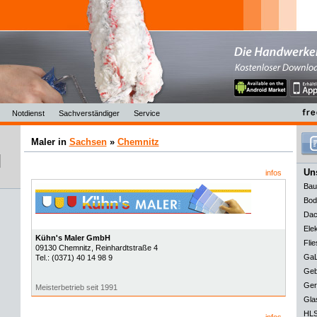
Notdienst
Sachverständiger
Service
Maler in
Sachsen
»
Chemnitz
Uns
infos
Bau
Bod
Dac
Elek
Kühn's Maler GmbH
Flie
09130
Chemnitz
, Reinhardtstraße 4
GaL
Tel.:
(0371) 40 14 98 9
Geb
Ger
Meisterbetrieb seit 1991
Gla
HLS