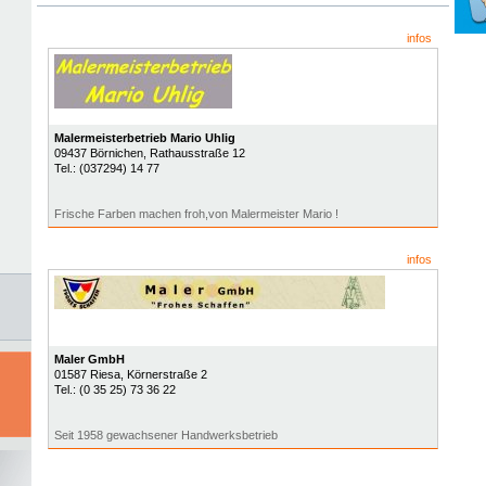
infos
Malermeisterbetrieb Mario Uhlig
09437
Börnichen
, Rathausstraße 12
Tel.:
(037294) 14 77
Frische Farben machen froh,von Malermeister Mario !
infos
Maler GmbH
01587
Riesa
, Körnerstraße 2
Tel.:
(0 35 25) 73 36 22
Seit 1958 gewachsener Handwerksbetrieb