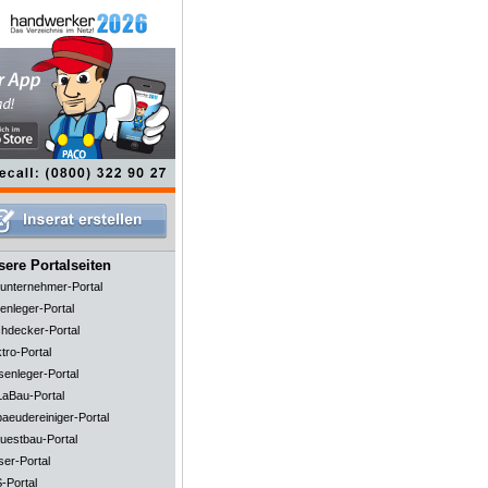
ere Portalseiten
unternehmer-Portal
enleger-Portal
hdecker-Portal
tro-Portal
senleger-Portal
aBau-Portal
aeudereiniger-Portal
uestbau-Portal
ser-Portal
-Portal