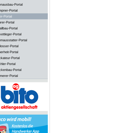
enausbau-Portal
mpner-Portal
er-Portal
rer-Portal
llbau-Portal
ettleger-Portal
mausstatter-Portal
losser-Portal
erheit-Portal
ckateur-Portal
hler-Portal
ckenbau-Portal
merer-Portal