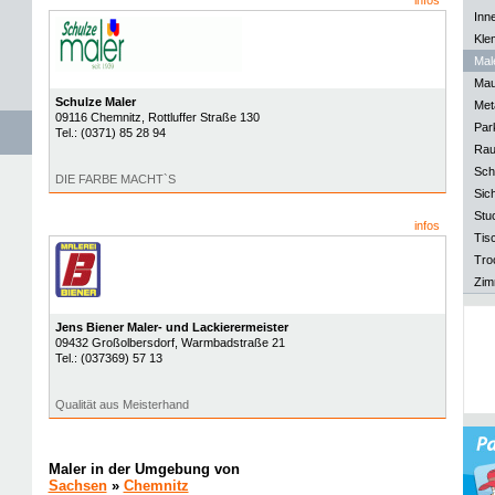
infos
Inn
Kle
Mal
Mau
Schulze Maler
Meta
09116
Chemnitz
, Rottluffer Straße 130
Park
Tel.:
(0371) 85 28 94
Rau
Sch
DIE FARBE MACHT`S
Sich
Stu
infos
Tisc
Tro
Zim
Jens Biener Maler- und Lackierermeister
09432
Großolbersdorf
, Warmbadstraße 21
Tel.:
(037369) 57 13
Qualität aus Meisterhand
Maler in der Umgebung von
Sachsen
»
Chemnitz