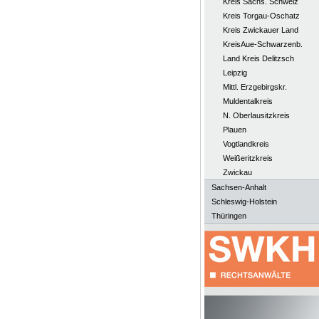
Kreis Sächs. Schweiz
Kreis Torgau-Oschatz
Kreis Zwickauer Land
KreisAue-Schwarzenb.
Land Kreis Delitzsch
Leipzig
Mittl. Erzgebirgskr.
Muldentalkreis
N. Oberlausitzkreis
Plauen
Vogtlandkreis
Weißeritzkreis
Zwickau
Sachsen-Anhalt
Schleswig-Holstein
Thüringen