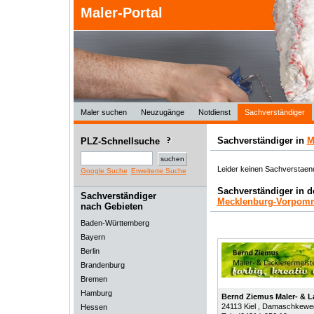
Maler-Portal
Maler suchen
Neuzugänge
Notdienst
Sachverständiger
Sachverständiger in
M
PLZ-Schnellsuche
Leider keinen Sachverstaen
Google Suche
Erweiterte Suche
Sachverständiger in 
Sachverständiger
Mecklenburg-Vorpom
nach Gebieten
Baden-Württemberg
Bayern
Berlin
Brandenburg
Bremen
Hamburg
Bernd Ziemus Maler- & L
24113
Kiel
, Damaschkewe
Hessen