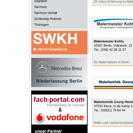
Saarland
25 Jahre Erfahrung im Ma
Sachsen
Sachsen-Anhalt
Schleswig-Holstein
Thüringen
Malermeister Kohls
10367
Berlin
, Vulkanstr. 13
Tel.:
(030) 42 08 11 37
Ihr Malermeister in Berlin
Malerbetrieb Georg Hendr
47533
Kleve
, In de Kamp 1
Tel.:
(02821) 76 84 44
Maler und Lackierermeiste