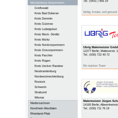
Tel.:
(0431 ) 956 19
Mecklenburg-Vorpommern
Greifswald
farbig, kreativ, und gesund
Kreis Bad Doberan
Kreis Demmin
Kreis Güstrow
Kreis Ludwigslust
Kreis Meck.-Strelitz
Kreis Müritz
Kreis Nordvorpommern
Ubrig Malermeister Gmb
Kreis Ostvorpommern
12277
Berlin
, Malteserstr. 
Tel.:
(030) 722 40 72
Kreis Parchim
Kreis Rügen
Ein starkes Team
Kreis Uecker-Randow
Neubrandenburg
Nordwestmecklenburg
Rostock
Schwerin
Stralsund
Wismar
Malermeister Jürgen Sch
Niedersachsen
14165
Berlin
, Albeertinenstr
Nordrhein-Westfalen
Tel.:
(030) 711 76 19
Rheinland-Pfalz