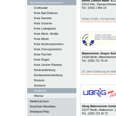
Bernd Ziemus Maler- & L
Mecklenburg-Vorpommern
24113
Kiel
, Damaschkewe
Greifswald
Tel.:
(0431 ) 956 19
Kreis Bad Doberan
Kreis Demmin
farbig, kreativ, und gesund
Kreis Güstrow
Kreis Ludwigslust
Kreis Meck.-Strelitz
Kreis Müritz
Kreis Nordvorpommern
Kreis Ostvorpommern
Malermeister Jürgen Sch
Kreis Parchim
14165
Berlin
, Albeertinenstr
Kreis Rügen
Tel.:
(030) 711 76 19
Kreis Uecker-Randow
Neubrandenburg
25 Jahre Erfahrung im Ma
Nordwestmecklenburg
Rostock
Schwerin
Stralsund
Wismar
Niedersachsen
Ubrig Malermeister Gmb
Nordrhein-Westfalen
12277
Berlin
, Malteserstr. 
Rheinland-Pfalz
Tel.:
(030) 722 40 72