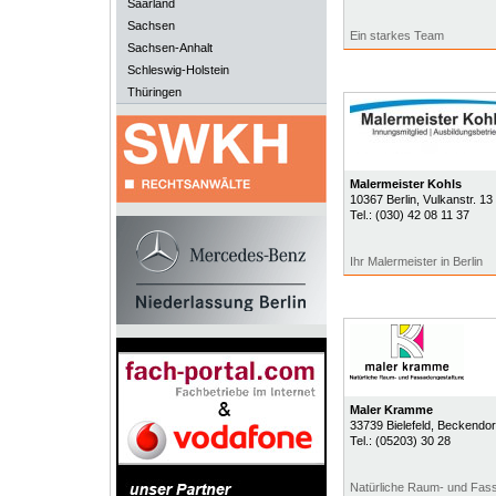
Saarland
Sachsen
Ein starkes Team
Sachsen-Anhalt
Schleswig-Holstein
Thüringen
Malermeister Kohls
10367
Berlin
, Vulkanstr. 13
Tel.:
(030) 42 08 11 37
Ihr Malermeister in Berlin
Maler Kramme
33739
Bielefeld
, Beckendorf
Tel.:
(05203) 30 28
Natürliche Raum- und Fass