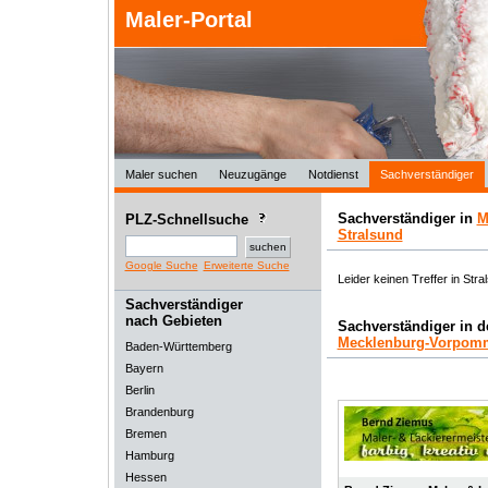
Maler-Portal
Maler suchen
Neuzugänge
Notdienst
Sachverständiger
Sachverständiger in
M
PLZ-Schnellsuche
Stralsund
Google Suche
Erweiterte Suche
Leider keinen Treffer in Stra
Sachverständiger
nach Gebieten
Sachverständiger in 
Mecklenburg-Vorpom
Baden-Württemberg
Bayern
Berlin
Brandenburg
Bremen
Hamburg
Hessen