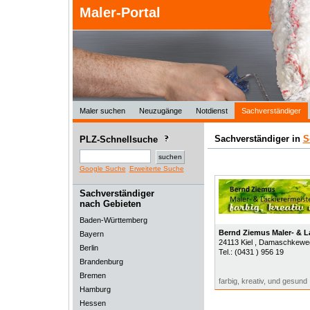
Maler-Portal
Maler suchen
Neuzugänge
Notdienst
Sachverständiger
Sachverständiger in
S
PLZ-Schnellsuche
Google Suche
Erweiterte Suche
Sachverständiger
nach Gebieten
Baden-Württemberg
Bernd Ziemus Maler- & L
Bayern
24113
Kiel
, Damaschkewe
Berlin
Tel.:
(0431 ) 956 19
Brandenburg
Bremen
farbig, kreativ, und gesund
Hamburg
Hessen