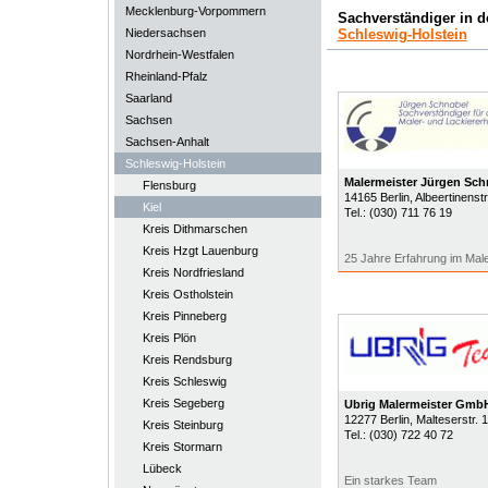
Mecklenburg-Vorpommern
Sachverständiger in 
Niedersachsen
Schleswig-Holstein
Nordrhein-Westfalen
Rheinland-Pfalz
Saarland
Sachsen
Sachsen-Anhalt
Schleswig-Holstein
Malermeister Jürgen Sch
Flensburg
14165
Berlin
, Albeertinenstr
Kiel
Tel.:
(030) 711 76 19
Kreis Dithmarschen
Kreis Hzgt Lauenburg
25 Jahre Erfahrung im Ma
Kreis Nordfriesland
Kreis Ostholstein
Kreis Pinneberg
Kreis Plön
Kreis Rendsburg
Kreis Schleswig
Kreis Segeberg
Ubrig Malermeister Gmb
12277
Berlin
, Malteserstr. 
Kreis Steinburg
Tel.:
(030) 722 40 72
Kreis Stormarn
Lübeck
Ein starkes Team