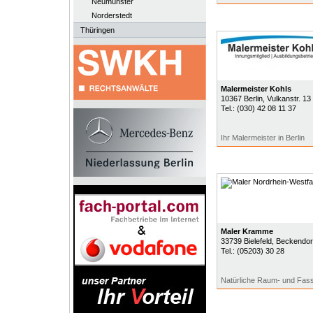
Neumünster
Norderstedt
Thüringen
Malermeister Kohls
10367
Berlin
, Vulkanstr. 13
Tel.:
(030) 42 08 11 37
Ihr Malermeister in Berlin
Maler Kramme
33739
Bielefeld
, Beckendorf
Tel.:
(05203) 30 28
Natürliche Raum- und Fass