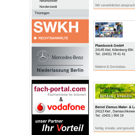
Neumünster
Wir verwirklichen anspruc
Norderstedt
Thüringen
Plamboeck GmbH
24145
Kiel
, Kölenberg 65h
Tel.:
(0431) 78 41 41
Malerei & Gerüstbau
Bernd Ziemus Maler- & L
24113
Kiel
, Damaschkewe
Tel.:
(0431 ) 956 19
farbig, kreativ, und gesund