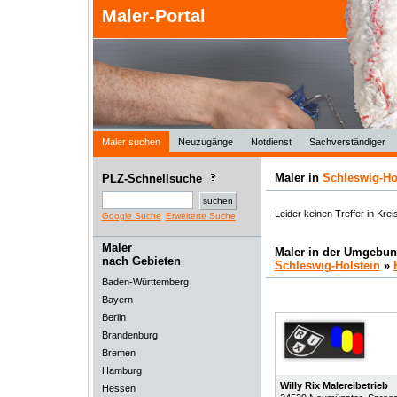
Maler-Portal
Maler suchen
Neuzugänge
Notdienst
Sachverständiger
Maler in
Schleswig-Ho
PLZ-Schnellsuche
Leider keinen Treffer in Kre
Google Suche
Erweiterte Suche
Maler
Maler in der Umgebun
nach Gebieten
Schleswig-Holstein
»
Baden-Württemberg
Bayern
Berlin
Brandenburg
Bremen
Hamburg
Willy Rix Malereibetrieb
Hessen