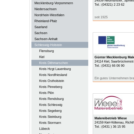
24539
Neumünster
, Spree
Mecklenburg-Vorpommern
Tel.:
(04321) 2 23 62
Niedersachsen
Nordrhein-Westfalen
seit 1925
Rheinland-Pfalz
Saarland
Sachsen
Sachsen-Anhalt
Schleswig-Holstein
Flensburg
Kiel
Günter Mecklenburg Mal
24114
Kiel
, Saarbrückenstr
Kreis Dithmarschen
Tel.:
(0431) 66 06 90
Kreis Hzgt Lauenburg
Kreis Nordfriesland
Ein gutes Unternehmen brau
Kreis Ostholstein
Kreis Pinneberg
Kreis Plön
Kreis Rendsburg
Kreis Schleswig
Kreis Segeberg
Kreis Steinburg
Malereibetrieb Wiese
24159
Kiel-Höltenau
, Richt
Kreis Stormarn
Tel.:
(0431 ) 36 15 95
Lübeck