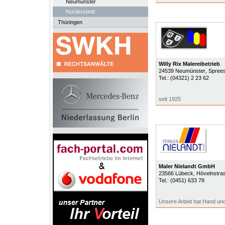
Neumünster
Norderstedt
Thüringen
Willy Rix Malereibetrieb
24539
Neumünster
, Spree
Tel.:
(04321) 2 23 62
seit 1925
Maler Nielandt GmbH
23566
Lübeck
, Hövelnstra
Tel.:
(0451) 633 78
Unsere Arbeit hat Hand und