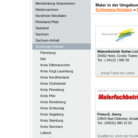
Mecklenburg-Vorpommern
Maler in der Umgebun
Schleswig-Holstein
»
Niedersachsen
Nordrhein-Westfalen
Rheinland-Pfalz
Saarland
Sachsen
Sachsen-Anhalt
Schleswig-Holstein
Malereibetrieb Stefan Li
Flensburg
25492
Heist
, Große Twiete
Kiel
Tel.:
( 04122 ) 995 39
Kreis Dithmarschen
Kreis Hzgt Lauenburg
... bringt Farbe ins Leben
Kreis Nordfriesland
Kreis Ostholstein
Kreis Pinneberg
Kreis Plön
Kreis Rendsburg
Kreis Schleswig
Kreis Segeberg
Firma E. Jenny
23843
Bad Oldesloe
, Amali
Kreis Steinburg
Tel.:
(04531) 880 15 53
Kreis Stormarn
Lübeck
Qualität ist, wenn der Ku