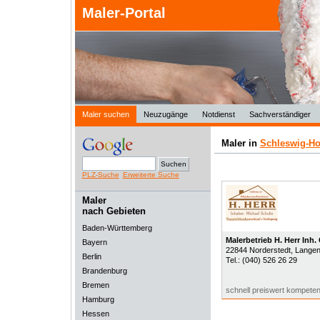
Maler-Portal
Maler suchen
Neuzugänge
Notdienst
Sachverständiger
Maler in
Schleswig-Ho
PLZ-Suche
Erweiterte Suche
Maler
nach Gebieten
Baden-Württemberg
Malerbetrieb H. Herr Inh.
Bayern
22844
Norderstedt
, Lange
Berlin
Tel.:
(040) 526 26 29
Brandenburg
Bremen
schnell preiswert kompeten
Hamburg
Hessen