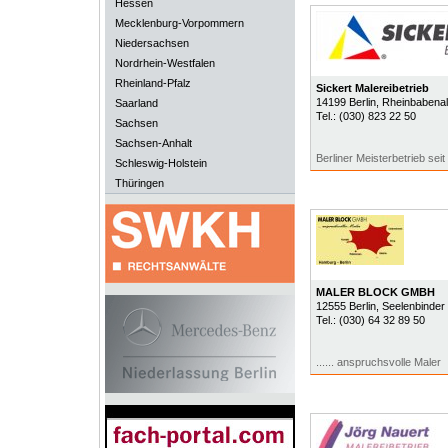
Hessen
Mecklenburg-Vorpommern
Niedersachsen
Nordrhein-Westfalen
Rheinland-Pfalz
Sickert Malereibetrieb
14199
Berlin
, Rheinbabenal
Saarland
Tel.:
(030) 823 22 50
Sachsen
Sachsen-Anhalt
Berliner Meisterbetrieb seit
Schleswig-Holstein
Thüringen
MALER BLOCK GMBH
12555
Berlin
, Seelenbinder
Tel.:
(030) 64 32 89 50
...... anspruchsvolle Maler