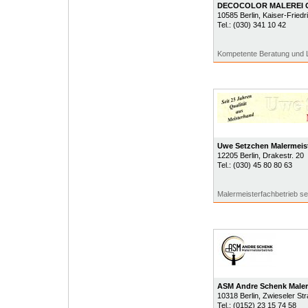
DECOCOLOR MALEREI
10585
Berlin
, Kaiser-Friedr
Tel.:
(030) 341 10 42
Kompetente Beratung und L
Uwe Setzchen Malermeis
12205
Berlin
, Drakestr. 20
Tel.:
(030) 45 80 80 63
Malermeisterfachbetrieb se
ASM Andre Schenk Malere
10318
Berlin
, Zwieseler St
Tel.:
(0152) 23 15 74 58