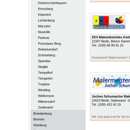
Hohenschönhausen
Kreuzberg
Köpenick
Lichtenberg
Marzahn
Neukölln
ZKV Malereibetriebs Gm
Pankow
12347
Berlin
, Britzer Damm
Prenzlauer Berg
Tel.:
(030) 68 99 91 10
Reinickendorf
Schöneberg
Kompetent! Malermeister! 
Spandau
Steglitz
Tempelhof
Tiergarten
Treptow
Wedding
Weißensee
Jochen Schumacher Male
12623
Berlin
, Sadowastr. 1
Wilmersdorf
Tel.:
(030) 422 42 19
Zehlendorf
Brandenburg
Wir sind jederzeit für Sie i
Bremen
Hamburg