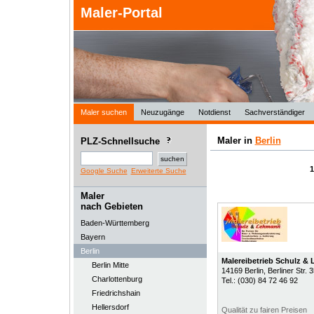
Maler-Portal
Maler suchen
Neuzugänge
Notdienst
Sachverständiger
Maler in
Berlin
PLZ-Schnellsuche
Google Suche
Erweiterte Suche
Maler
nach Gebieten
Baden-Württemberg
Bayern
Berlin
Malereibetrieb Schulz &
Berlin Mitte
14169
Berlin
, Berliner Str. 
Charlottenburg
Tel.:
(030) 84 72 46 92
Friedrichshain
Hellersdorf
Qualität zu fairen Preisen