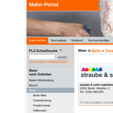
Maler-Portal
Maler suchen
Neuzugänge
Notdienst
Sachverständiger
Maler in
Berlin
»
Tierg
PLZ-Schnellsuche
Google Suche
Erweiterte Suche
Maler
nach Gebieten
Baden-Württemberg
straube & sohn malerbet
Bayern
10551
Berlin
, Wiclefstr. 2
Berlin
Tel.:
(030) 3961363
Berlin Mitte
Charlottenburg
70 Jahre Qualität & Zuverlä
Friedrichshain
Hellersdorf