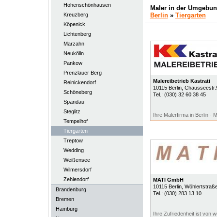
Hohenschönhausen
Maler in der Umgebun
Kreuzberg
Berlin
»
Tiergarten
Köpenick
Lichtenberg
Marzahn
Neukölln
Pankow
Prenzlauer Berg
Malereibetrieb Kastrati
Reinickendorf
10115
Berlin
, Chausseestr.
Schöneberg
Tel.:
(030) 32 60 38 45
Spandau
Steglitz
Ihre Malerfirma in Berlin - M
Tempelhof
Tiergarten
Treptow
Wedding
Weißensee
Wilmersdorf
Zehlendorf
MATI GmbH
10115
Berlin
, Wöhlertstraß
Brandenburg
Tel.:
(030) 283 13 10
Bremen
Hamburg
Ihre Zufriedenheit ist von 