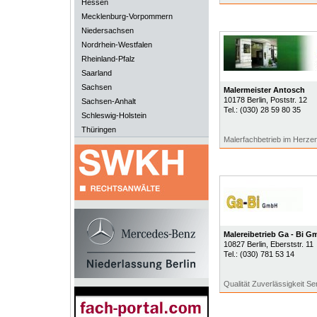
Hessen
Mecklenburg-Vorpommern
Niedersachsen
Nordrhein-Westfalen
Rheinland-Pfalz
Saarland
Sachsen
Malermeister Antosch
10178
Berlin
, Poststr. 12
Sachsen-Anhalt
Tel.:
(030) 28 59 80 35
Schleswig-Holstein
Thüringen
Malerfachbetrieb im Herzen
Malereibetrieb Ga - Bi 
10827
Berlin
, Eberststr. 11
Tel.:
(030) 781 53 14
Qualität Zuverlässigkeit Se