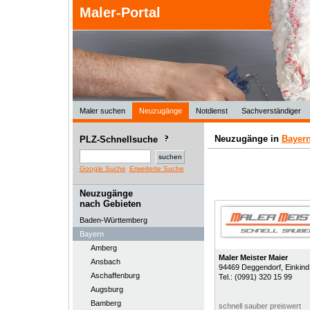
Maler-Portal
Maler suchen
Neuzugänge
Notdienst
Sachverständiger
Neuzugänge in
Bayer
PLZ-Schnellsuche
Google Suche
Erweiterte Suche
Neuzugänge
nach Gebieten
Baden-Württemberg
Bayern
Amberg
Maler Meister Maier
Ansbach
94469
Deggendorf
, Einkind
Aschaffenburg
Tel.:
(0991) 320 15 99
Augsburg
Bamberg
schnell sauber preiswert