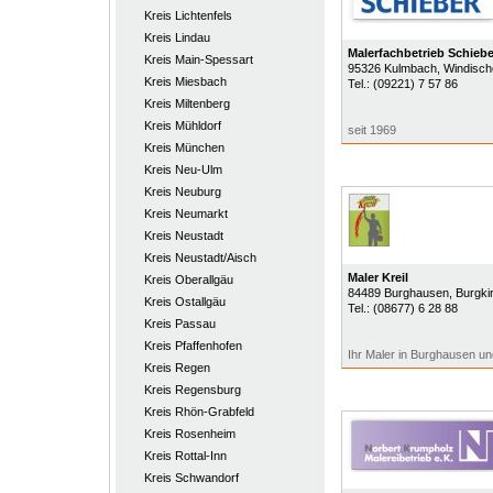
Kreis Lichtenfels
Kreis Lindau
Malerfachbetrieb Schiebe
Kreis Main-Spessart
95326
Kulmbach
, Windisch
Kreis Miesbach
Tel.:
(09221) 7 57 86
Kreis Miltenberg
Kreis Mühldorf
seit 1969
Kreis München
Kreis Neu-Ulm
Kreis Neuburg
Kreis Neumarkt
Kreis Neustadt
Kreis Neustadt/Aisch
Maler Kreil
Kreis Oberallgäu
84489
Burghausen
, Burgki
Kreis Ostallgäu
Tel.:
(08677) 6 28 88
Kreis Passau
Kreis Pfaffenhofen
Ihr Maler in Burghausen und
Kreis Regen
Kreis Regensburg
Kreis Rhön-Grabfeld
Kreis Rosenheim
Kreis Rottal-Inn
Kreis Schwandorf