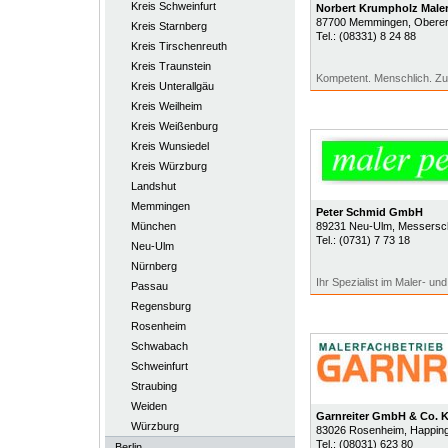
Kreis Schweinfurt
Norbert Krumpholz Malere
87700
Memmingen
, Obere
Kreis Starnberg
Tel.:
(08331) 8 24 88
Kreis Tirschenreuth
Kreis Traunstein
Kompetent. Menschlich. Zuv
Kreis Unterallgäu
Kreis Weilheim
Kreis Weißenburg
Kreis Wunsiedel
Kreis Würzburg
Landshut
Memmingen
Peter Schmid GmbH
München
89231
Neu-Ulm
, Messersc
Tel.:
(0731) 7 73 18
Neu-Ulm
Nürnberg
Ihr Spezialist im Maler- u
Passau
Regensburg
Rosenheim
Schwabach
Schweinfurt
Straubing
Weiden
Garnreiter GmbH & Co. 
Würzburg
83026
Rosenheim
, Happing
Tel.:
(08031) 623 80
Berlin