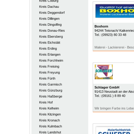
Kreis Coburg
Kreis Dachau
Kreis Deggendorf
Kreis Dillingen
Kreis Dingolfing
Boxhorn
Kreis Donau-Ries
94244
Teisnach/ Kaikenrie
Tel.:
(09923) 80 33 48
Kreis Ebersberg
Kreis Eichstätt
Malerei - Lackiererei - Bes
Kreis Erding
Kreis Erlangen
Kreis Forchheim
Kreis Freising
Kreis Freyung
Kreis Fürth
Kreis Garmisch
Schlager GmbH
Kreis Günzburg
91413
Neustadt an der Ais
Tel.:
(09161 ) 8 89 40
Kreis Haßberge
Kreis Hof
Kreis Kelheim
Wir bringen Farbe ins Lebe
Kreis Kitzingen
Kreis Kronach
Kreis Kulmbach
Kreis Landshut