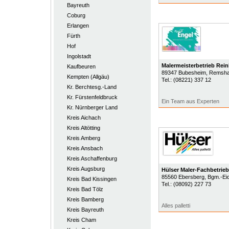
Bayreuth
Coburg
Erlangen
Fürth
Hof
Ingolstadt
Malermeisterbetrieb Re
Kaufbeuren
89347
Bubesheim
, Remsh
Kempten (Allgäu)
Tel.:
(08221) 337 12
Kr. Berchtesg.-Land
Kr. Fürstenfeldbruck
Ein Team aus Experten
Kr. Nürnberger Land
Kreis Aichach
Kreis Altötting
Kreis Amberg
Kreis Ansbach
Kreis Aschaffenburg
Kreis Augsburg
Hülser Maler-Fachbetrieb
85560
Ebersberg
, Bgm.-Ei
Kreis Bad Kissingen
Tel.:
(08092) 227 73
Kreis Bad Tölz
Kreis Bamberg
Alles palletti
Kreis Bayreuth
Kreis Cham