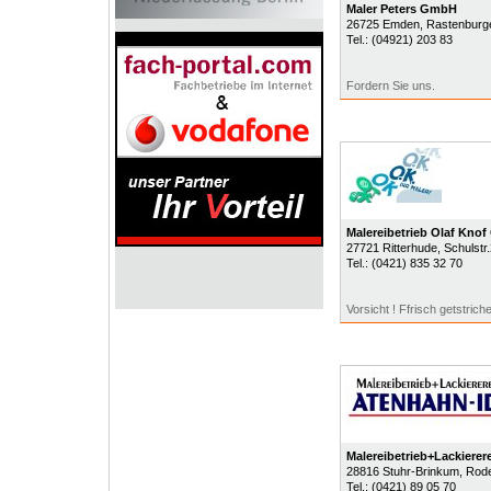
Maler Peters GmbH
26725
Emden
, Rastenburg
Tel.:
(04921) 203 83
Fordern Sie uns.
Malereibetrieb Olaf Kno
27721
Ritterhude
, Schulstr
Tel.:
(0421) 835 32 70
Vorsicht ! Ffrisch getstriche
Malereibetrieb+Lackiere
28816
Stuhr-Brinkum
, Ro
Tel.:
(0421) 89 05 70