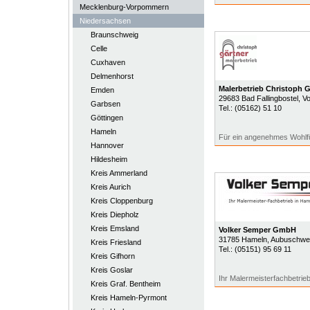
Mecklenburg-Vorpommern
Niedersachsen
Braunschweig
Celle
Cuxhaven
Delmenhorst
Malerbetrieb Christoph G
Emden
29683
Bad Fallingbostel
, V
Garbsen
Tel.:
(05162) 51 10
Göttingen
Hameln
Für ein angenehmes Wohlfü
Hannover
Hildesheim
Kreis Ammerland
Kreis Aurich
Kreis Cloppenburg
Kreis Diepholz
Kreis Emsland
Volker Semper GmbH
31785
Hameln
, Aubuschwe
Kreis Friesland
Tel.:
(05151) 95 69 11
Kreis Gifhorn
Kreis Goslar
Ihr Malermeisterfachbetrie
Kreis Graf. Bentheim
Kreis Hameln-Pyrmont