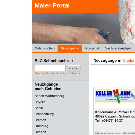
Maler-Portal
Maler suchen
Neuzugänge
Notdienst
Sachverständiger
Neuzugänge in
Niede
PLZ-Schnellsuche
Google Suche
Erweiterte Suche
Neuzugänge
nach Gebieten
Baden-Württemberg
Bayern
Berlin
Kellermann & Partner G
Brandenburg
49692
Cappeln
, Schierlings
Bremen
Tel.:
(04478) 14 37
Hamburg
Hessen
Malerarbeiten von Meister