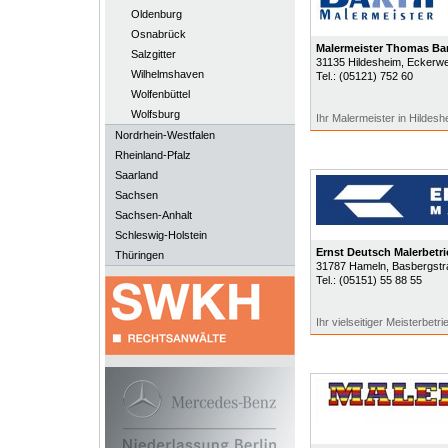
Oldenburg
Osnabrück
Malermeister Thomas Ba
Salzgitter
31135
Hildesheim
, Eckerw
Wilhelmshaven
Tel.:
(05121) 752 60
Wolfenbüttel
Wolfsburg
Ihr Malermeister in Hildesh
Nordrhein-Westfalen
Rheinland-Pfalz
Saarland
Sachsen
Sachsen-Anhalt
Schleswig-Holstein
Ernst Deutsch Malerbet
Thüringen
31787
Hameln
, Basbergst
Tel.:
(05151) 55 88 55
Ihr vielseitiger Meisterbetri