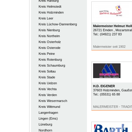
Kreis Harburg
Kreis Helmstedt
Kreis Holzminden
Kreis Leer
Kreis Lüchow-Dannenberg
Malermeister Helmut Hol
Kreis Nienburg
26721
Emden
, Mozartstra
Tel.:
(04921) 237 83
Kreis Northeim
Kreis Osterholz
Malermeister seit 1902
Kreis Osterode
Kreis Peine
Kreis Rotenburg
Kreis Schaumburg
Kreis Soltau
Kreis Stade
Kreis Uelzen
H.D. EIGENER
Kreis Vechta
37603
Holzminden
, Gaußs
Tel.:
(05531) 65 88
Kreis Verden
Kreis Wesermarsch
Kreis Wittmund
MALERMEISTER - TRADI
Langenhagen
Lingen (Ems)
Lüneburg
Nordhorn