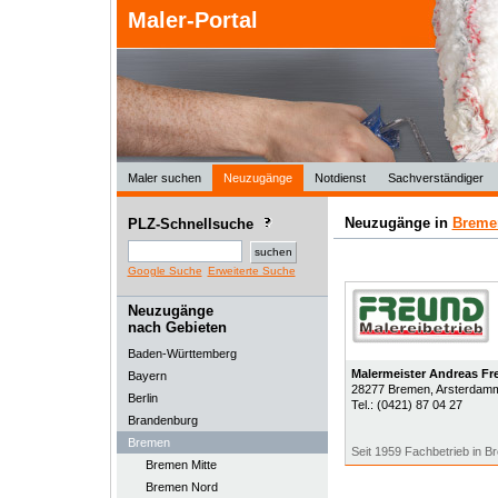
Maler-Portal
Maler suchen
Neuzugänge
Notdienst
Sachverständiger
Neuzugänge in
Breme
PLZ-Schnellsuche
Google Suche
Erweiterte Suche
Neuzugänge
nach Gebieten
Baden-Württemberg
Malermeister Andreas Fr
Bayern
28277
Bremen
, Arsterdam
Berlin
Tel.:
(0421) 87 04 27
Brandenburg
Bremen
Seit 1959 Fachbetrieb in 
Bremen Mitte
Bremen Nord