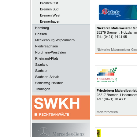
Bremen Ost
Bremen Süd
Bremen West
Bremerhaven
Hamburg
Niekerke Malermeister 
28279
Bremen
, Holzdamm
Hessen
Tel.:
(0421) 44 11 95
Mecklenburg-Vorpommern
Niedersachsen
Niekerke Malermeister Gmb
Nordrhein-Westfalen
Rheinland-Pfalz
Saarland
Sachsen
Sachsen-Anhalt
Schleswig-Holstein
Thüringen
Friedeberg Malereibetri
28217
Bremen
, Lindemanst
Tel.:
(0421) 70 43 11
Meisterbetrieb