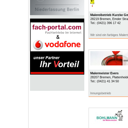
Malereibetrieb Kurzke 
28219
Bremen
, Emder Str
Tel.:
(0421) 396 17 42
Wir sind ein farbiges Male
Malermeister Evers
28207
Bremen
, Plattenheid
Tel.:
(0421) 41 34 50
Innungsbetrieb