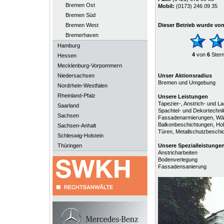
Bremen Ost
Mobil:
(0173) 246 09 35
Bremen Süd
Bremen West
Dieser Betrieb wurde vo
Bremerhaven
Hamburg
4
von
6
Ster
Hessen
Mecklenburg-Vorpommern
Niedersachsen
Unser Aktionsradius
Bremen und Umgebung
Nordrhein-Westfalen
Rheinland-Pfalz
Unsere Leistungen
Tapezier-, Anstrich- und L
Saarland
Spachtel- und Dekortechn
Sachsen
Fassadenarmierungen, Wä
Balkonbeschichtungen, Hol
Sachsen-Anhalt
Türen, Metallschutzbeschi
Schleswig-Holstein
Thüringen
Unsere
Spezialleistunge
Anstricharbeiten
Bodenverlegung
Fassadensanierung