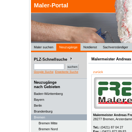
Maler-Portal
Maler suchen
Neuzugänge
Notdienst
Sachverständiger
Malermeister Andreas
PLZ-Schnellsuche
Google Suche
Erweiterte Suche
zurück
Neuzugänge
nach Gebieten
Baden-Württemberg
Bayern
Berlin
Brandenburg
Malermeister Andreas Fr
Bremen
28277
Bremen
, Arsterdam
Bremen Mitte
Tel.:
(0421) 87 04 27
Bremen Nord
Fax.:
(0421) 872 89 83