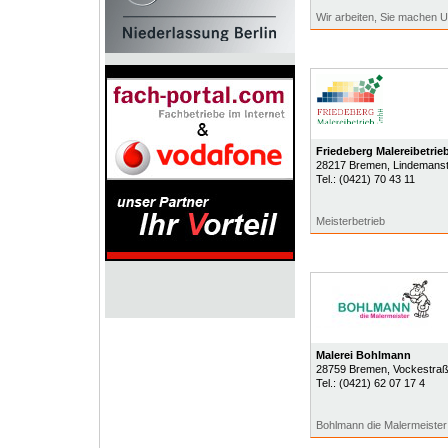
Wir arbeiten, Sie machen U
Friedeberg Malereibetri
28217
Bremen
, Lindemanst
Tel.:
(0421) 70 43 11
Meisterbetrieb
Malerei Bohlmann
28759
Bremen
, Vockestra
Tel.:
(0421) 62 07 17 4
Bohlmann die Malermeister