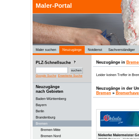
Maler-Portal
Maler suchen
Neuzugänge
Notdienst
Sachverständiger
Neuzugänge in
Breme
PLZ-Schnellsuche
Leider keinen Treffer in Br
Google Suche
Erweiterte Suche
Neuzugänge
Neuzugänge in der U
nach Gebieten
Bremen
»
Bremerhave
Baden-Württemberg
Bayern
Berlin
Brandenburg
Bremen
Bremen Mitte
Niekerke Malermeister 
Bremen Nord