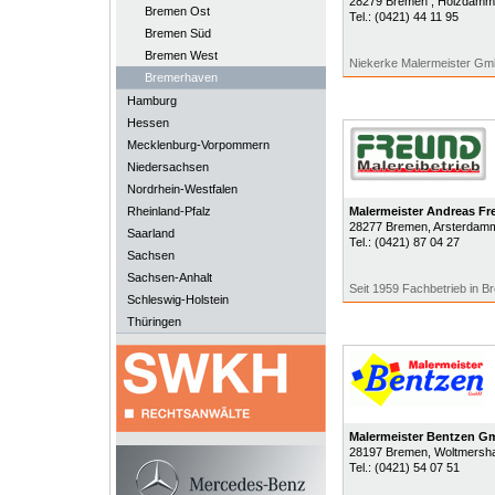
28279
Bremen
, Holzdamm
Bremen Ost
Tel.:
(0421) 44 11 95
Bremen Süd
Bremen West
Niekerke Malermeister Gmb
Bremerhaven
Hamburg
Hessen
Mecklenburg-Vorpommern
Niedersachsen
Nordrhein-Westfalen
Rheinland-Pfalz
Malermeister Andreas Fr
28277
Bremen
, Arsterdam
Saarland
Tel.:
(0421) 87 04 27
Sachsen
Sachsen-Anhalt
Seit 1959 Fachbetrieb in 
Schleswig-Holstein
Thüringen
Malermeister Bentzen 
28197
Bremen
, Woltmersh
Tel.:
(0421) 54 07 51