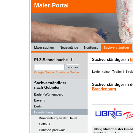
Maler-Portal
Maler suchen
Neuzugänge
Notdienst
Sachverständiger
Sachverständiger in
B
PLZ-Schnellsuche
Leider keinen Treffer in Kreis
Google Suche
Erweiterte Suche
Sachverständiger
Sachverständiger in 
nach Gebieten
Brandenburg
Baden-Württemberg
Bayern
Berlin
Brandenburg
Brandenburg an der Havel
Cottbus
Ubrig Malermeister Gmb
Dahme/Spreewald