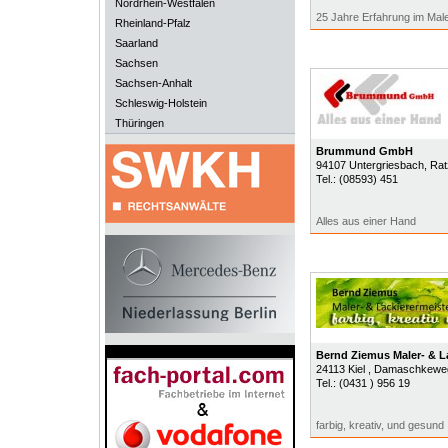
Nordrhein-Westfalen
25 Jahre Erfahrung im Ma
Rheinland-Pfalz
Saarland
Sachsen
Sachsen-Anhalt
Schleswig-Holstein
Thüringen
Brummund GmbH
94107
Untergriesbach
, Rat
Tel.:
(08593) 451
Alles aus einer Hand
Bernd Ziemus Maler- & L
24113
Kiel
, Damaschkewe
Tel.:
(0431 ) 956 19
farbig, kreativ, und gesund