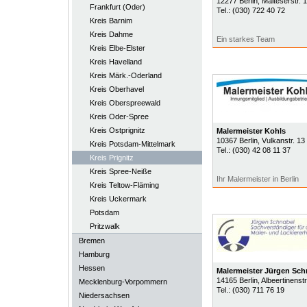
12277
Berlin
, Malteserstr. 
Frankfurt (Oder)
Tel.:
(030) 722 40 72
Kreis Barnim
Kreis Dahme
Ein starkes Team
Kreis Elbe-Elster
Kreis Havelland
Kreis Märk.-Oderland
Kreis Oberhavel
Kreis Oberspreewald
Kreis Oder-Spree
Kreis Ostprignitz
Malermeister Kohls
10367
Berlin
, Vulkanstr. 13
Kreis Potsdam-Mittelmark
Tel.:
(030) 42 08 11 37
Kreis Prignitz
Kreis Spree-Neiße
Ihr Malermeister in Berlin
Kreis Teltow-Fläming
Kreis Uckermark
Potsdam
Pritzwalk
Bremen
Hamburg
Hessen
Malermeister Jürgen Sch
14165
Berlin
, Albeertinenstr
Mecklenburg-Vorpommern
Tel.:
(030) 711 76 19
Niedersachsen