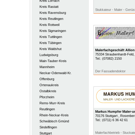
Kreis Lörrach
Kreis Rastatt
Stukkateur - Maler - Gerüs
Kreis Ravensburg
Kreis Reutlingen
Kreis Rottweil
Kreis Sigmaringen
Kreis Tuttlingen
Kreis Tübingen
Kreis Waldshut
Malerfachgeschäft Alli
75334
Straubenhardt-Feld
,
Ludwigsburg
Tel.:
(07082) 2150
Main-Tauber-Kreis
Mannheim
Der Fassadendoktor
Neckar-Odenwald-Kr.
Offenburg
Ortenaukreis
Ostalbkreis
Pforzheim
Rems-Murr-Kreis
Reutlingen
Markus Humpfer Maler-un
Rhein-Neckar-Kreis
70176
Stuttgart
, Rosenberg
Tel.:
(0711) 6 36 42 61
Schwäbisch Gmünd
Sindelfingen
Malerfachbetrieb - Stuckat
Stuttgart