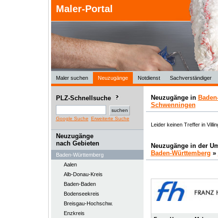
Maler-Portal
Maler suchen
Neuzugänge
Notdienst
Sachverständiger
Neuzugänge in
Baden
PLZ-Schnellsuche
Schwenningen
Google Suche
Erweiterte Suche
Leider keinen Treffer in Vil
Neuzugänge
nach Gebieten
Neuzugänge in der U
Baden-Württemberg
»
Baden-Württemberg
Aalen
Alb-Donau-Kreis
Baden-Baden
Bodenseekreis
Breisgau-Hochschw.
Enzkreis