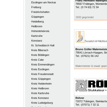
Franz Hermann Malerges
Esslingen am Neckar
78567
Fridingen
, Württembe
Freiburg
Tel.:
(0 74 63) 72 34
Friedrichshafen
Göppingen
1932 gegründet
Heidelberg
Heilbronn
Hohenlohekreis
Karlsruhe
Konstanz
Kr. Schwäbisch Hall
Bruno Göller Malermeiste
Kreis Biberach
79541
Lörrach-Haagen
, Si
Kreis Böblingen
Tel.:
(07621) 56 142
Kreis Calw
Kreis Emmendingen
Malermeister & staatl. gepr
Kreis Esslingen
Kreis Freudenstadt
Kreis Göppingen
Kreis Heidenheim
Kreis Heilbronn
Kreis Karlsruhe
Kreis Konstanz
Röhrer
72072
Tübingen
, Steinlac
Kreis Ludwigsburg
Tel.:
(07071) 7 32 11