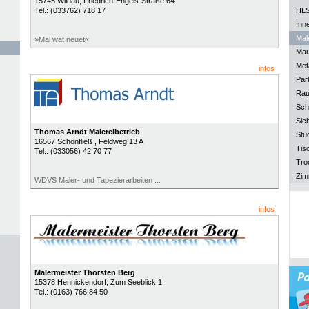
15745
Wildau
, Friedrich-Engels-Straße 64
Tel.:
(033762) 718 17
HLS
Inn
Mal
»Mal wat neuet«
Mau
Meta
infos
Park
Rau
Sch
Sich
Thomas Arndt Malereibetrieb
Stu
16567
Schönfließ
, Feldweg 13 A
Tisc
Tel.:
(033056) 42 70 77
Tro
Zim
WDVS Maler- und Tapezierarbeiten ...
infos
Malermeister Thorsten Berg
15378
Hennickendorf
, Zum Seeblick 1
Tel.:
(0163) 766 84 50