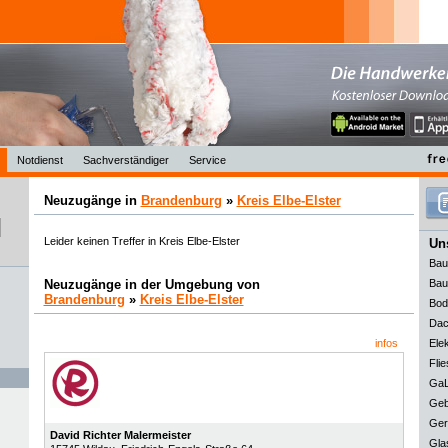
Notdienst
Sachverständiger
Service
Neuzugänge in
Brandenburg
»
Kreis Elbe-Elster
Leider keinen Treffer in Kreis Elbe-Elster
Uns
Bau
Neuzugänge in der Umgebung von
Bau
Brandenburg
»
Kreis Elbe-Elster
Bod
Dac
infos
Elek
Flie
GaL
Geb
Ger
David Richter Malermeister
Gla