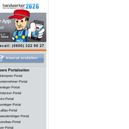
ere Portalseiten
klempner-Portal
unternehmer-Portal
enleger-Portal
hdecker-Portal
tro-Portal
senleger-Portal
aBau-Portal
aeudereiniger-Portal
uestbau-Portal
ser-Portal