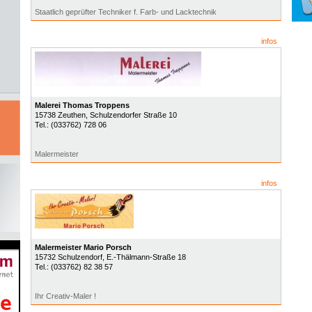
Staatlich geprüfter Techniker f. Farb- und Lacktechnik
infos
Malerei Thomas Troppens
15738
Zeuthen
, Schulzendorfer Straße 10
Tel.:
(033762) 728 06
Malermeister
infos
Malermeister Mario Porsch
15732
Schulzendorf
, E.-Thälmann-Straße 18
Tel.:
(033762) 82 38 57
Ihr Creativ-Maler !