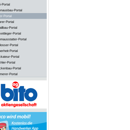
-Portal
enausbau-Portal
er-Portal
rer-Portal
llbau-Portal
ettleger-Portal
mausstatter-Portal
losser-Portal
erheit-Portal
ckateur-Portal
hler-Portal
ckenbau-Portal
merer-Portal