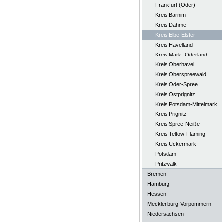
Frankfurt (Oder)
Kreis Barnim
Kreis Dahme
Kreis Elbe-Elster
Kreis Havelland
Kreis Märk.-Oderland
Kreis Oberhavel
Kreis Oberspreewald
Kreis Oder-Spree
Kreis Ostprignitz
Kreis Potsdam-Mittelmark
Kreis Prignitz
Kreis Spree-Neiße
Kreis Teltow-Fläming
Kreis Uckermark
Potsdam
Pritzwalk
Bremen
Hamburg
Hessen
Mecklenburg-Vorpommern
Niedersachsen