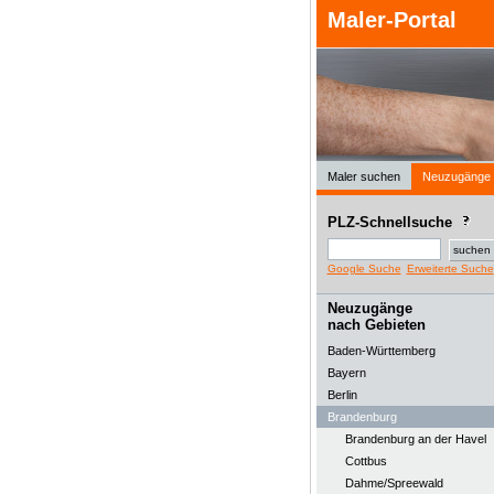
Maler-Portal
Maler suchen
Neuzugänge
PLZ-Schnellsuche
Google Suche
Erweiterte Suche
Neuzugänge
nach Gebieten
Baden-Württemberg
Bayern
Berlin
Brandenburg
Brandenburg an der Havel
Cottbus
Dahme/Spreewald